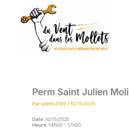
Aller
au
contenu
Perm Saint Julien Mol
Par
admin3190
/
10/15/2025
Date :
10/15/2025
Heure :
14h00
-
17h00