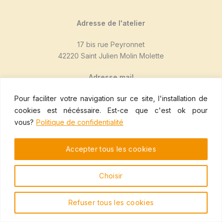
Adresse de l'atelier
17 bis rue Peyronnet
42220 Saint Julien Molin Molette
Adresse mail
duventdanslesmollets@mailo.com
Pour faciliter votre navigation sur ce site, l'installation de
cookies est nécéssaire. Est-ce que c'est ok pour
Nous suivre sur Mastodon
vous?
Politique de confidentialité
Mastodon
Accepter tous les cookies
Choisir
Copyright © 2025 Du vent dans les mollets
Refuser tous les cookies